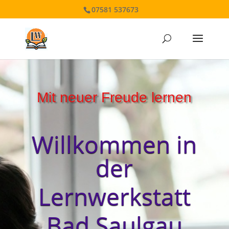
07581 537673
Mit neuer Freude lernen
Willkommen in
der
Lernwerkstatt
Bad Saulgau