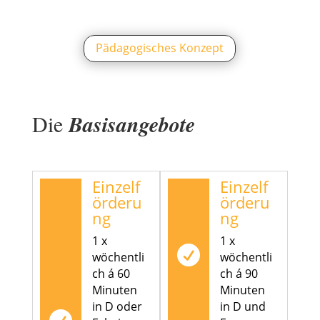
Pädagogisches Konzept
Die
Basisangebote
Einzelf
Einzelf
örderu
örderu
ng
ng
1 x
1 x

wöchentli
wöchentli
ch á 60
ch á 90
Minuten
Minuten
in D oder
in D und