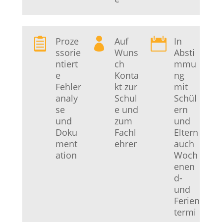
Proze
Auf
In



ssorie
Wuns
Absti
ntiert
ch
mmu
e
Konta
ng
Fehler
kt zur
mit
analy
Schul
Schül
se
e und
ern
und
zum
und
Doku
Fachl
Eltern
ment
ehrer
auch
ation
Woch
enen
d-
und
Ferien
termi