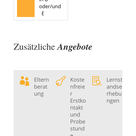
oder/und
E
Zusätzliche
Angebote
Eltern
Koste
Lernst



berat
nfreie
andse
ung
r
rhebu
Erstko
ngen
ntakt
und
Probe
stund
e