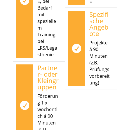

E, bei
E
Bedarf
Spezifi
mit
sche
spezielle
Angeb
m
ote
Training
bei
Projekte

LRS/Lega
á 90
sthenie
Minuten
(z.B.
Partne
Prüfungs
r- oder
vorbereit
Kleingr
ung)
uppen
Förderun
g 1 x

wöchentli
ch á 90
Minuten
in D