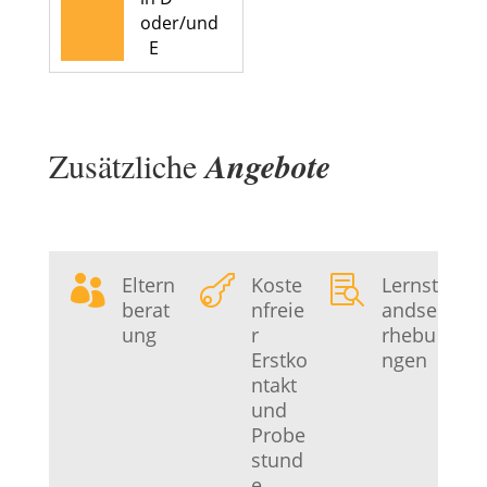
oder/und
E
Zusätzliche
Angebote
Eltern
Koste
Lernst



berat
nfreie
andse
ung
r
rhebu
Erstko
ngen
ntakt
und
Probe
stund
e