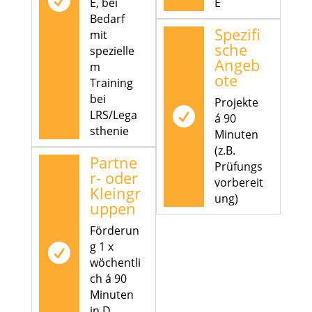

E, bei
E
Bedarf
Spezifi
mit
sche
spezielle
Angeb
m
ote
Training
bei
Projekte

LRS/Lega
á 90
sthenie
Minuten
(z.B.
Partne
Prüfungs
r- oder
vorbereit
Kleingr
ung)
uppen
Förderun
g 1 x

wöchentli
ch á 90
Minuten
in D