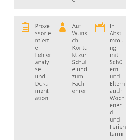
Proze
Auf
In



ssorie
Wuns
Absti
ntiert
ch
mmu
e
Konta
ng
Fehler
kt zur
mit
analy
Schul
Schül
se
e und
ern
und
zum
und
Doku
Fachl
Eltern
ment
ehrer
auch
ation
Woch
enen
d-
und
Ferien
termi