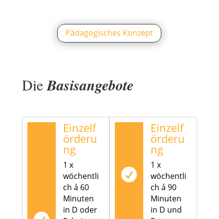
Pädagogisches Konzept
Die
Basisangebote
Einzelf
Einzelf
örderu
örderu
ng
ng
1 x
1 x

wöchentli
wöchentli
ch á 60
ch á 90
Minuten
Minuten
in D oder
in D und